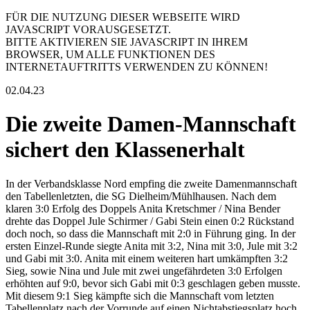
FÜR DIE NUTZUNG DIESER WEBSEITE WIRD
JAVASCRIPT VORAUSGESETZT.
BITTE AKTIVIEREN SIE JAVASCRIPT IN IHREM
BROWSER, UM ALLE FUNKTIONEN DES
INTERNETAUFTRITTS VERWENDEN ZU KÖNNEN!
02.04.23
Die zweite Damen-Mannschaft
sichert den Klassenerhalt
In der Verbandsklasse Nord empfing die zweite Damenmannschaft
den Tabellenletzten, die SG Dielheim/Mühlhausen. Nach dem
klaren 3:0 Erfolg des Doppels Anita Kretschmer / Nina Bender
drehte das Doppel Jule Schirmer / Gabi Stein einen 0:2 Rückstand
doch noch, so dass die Mannschaft mit 2:0 in Führung ging. In der
ersten Einzel-Runde siegte Anita mit 3:2, Nina mit 3:0, Jule mit 3:2
und Gabi mit 3:0. Anita mit einem weiteren hart umkämpften 3:2
Sieg, sowie Nina und Jule mit zwei ungefährdeten 3:0 Erfolgen
erhöhten auf 9:0, bevor sich Gabi mit 0:3 geschlagen geben musste.
Mit diesem 9:1 Sieg kämpfte sich die Mannschaft vom letzten
Tabellenplatz nach der Vorrunde auf einen Nichtabstiegsplatz hoch