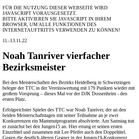
FÜR DIE NUTZUNG DIESER WEBSEITE WIRD
JAVASCRIPT VORAUSGESETZT.
BITTE AKTIVIEREN SIE JAVASCRIPT IN IHREM
BROWSER, UM ALLE FUNKTIONEN DES
INTERNETAUFTRITTS VERWENDEN ZU KÖNNEN!
11.-13.11.22
Noah Tanriver vierfacher
Bezirksmeister
Bei den Meisterschaften des Bezirks Heidelberg in Schwetzingen
belegte der TTC in der Vereinswertung mit 179 Punkten wieder mit
großem Vorsprung – dieses Mal vor der DJK Dossenheim - den
ersten Platz.
Erfolgreichster Spieler des TTC war Noah Tanriver, der an den
beiden Meisterschaftstagen mit seiner Teilnahme an je zwei
Konkurrenzen ein Mammutprogramm absolvierte. Am Samstag trat
er zunächst bei den Jungen15 an. Hier errang er seinen ersten
Einzeltitel und zusammen mit Lee Pfeifer auch den Doppeltitel.
Gegen die deutlich älteren Gegner in der Jungen19-Konkurrenz