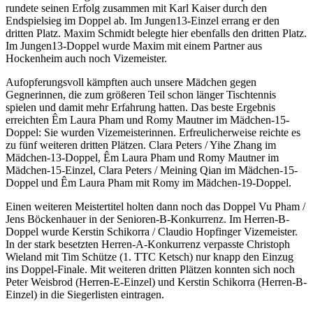
rundete seinen Erfolg zusammen mit Karl Kaiser durch den
Endspielsieg im Doppel ab. Im Jungen13-Einzel errang er den
dritten Platz. Maxim Schmidt belegte hier ebenfalls den dritten Platz.
Im Jungen13-Doppel wurde Maxim mit einem Partner aus
Hockenheim auch noch Vizemeister.
Aufopferungsvoll kämpften auch unsere Mädchen gegen
Gegnerinnen, die zum größeren Teil schon länger Tischtennis
spielen und damit mehr Erfahrung hatten. Das beste Ergebnis
erreichten Êm Laura Pham und Romy Mautner im Mädchen-15-
Doppel: Sie wurden Vizemeisterinnen. Erfreulicherweise reichte es
zu fünf weiteren dritten Plätzen. Clara Peters / Yihe Zhang im
Mädchen-13-Doppel, Êm Laura Pham und Romy Mautner im
Mädchen-15-Einzel, Clara Peters / Meining Qian im Mädchen-15-
Doppel und Êm Laura Pham mit Romy im Mädchen-19-Doppel.
Einen weiteren Meistertitel holten dann noch das Doppel Vu Pham /
Jens Böckenhauer in der Senioren-B-Konkurrenz. Im Herren-B-
Doppel wurde Kerstin Schikorra / Claudio Hopfinger Vizemeister.
In der stark besetzten Herren-A-Konkurrenz verpasste Christoph
Wieland mit Tim Schütze (1. TTC Ketsch) nur knapp den Einzug
ins Doppel-Finale. Mit weiteren dritten Plätzen konnten sich noch
Peter Weisbrod (Herren-E-Einzel) und Kerstin Schikorra (Herren-B-
Einzel) in die Siegerlisten eintragen.