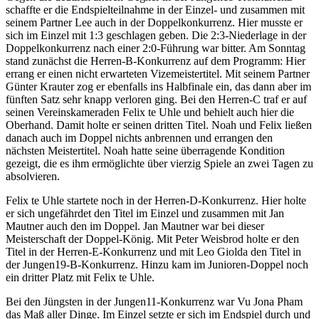
schaffte er die Endspielteilnahme in der Einzel- und zusammen mit
seinem Partner Lee auch in der Doppelkonkurrenz. Hier musste er
sich im Einzel mit 1:3 geschlagen geben. Die 2:3-Niederlage in der
Doppelkonkurrenz nach einer 2:0-Führung war bitter. Am Sonntag
stand zunächst die Herren-B-Konkurrenz auf dem Programm: Hier
errang er einen nicht erwarteten Vizemeistertitel. Mit seinem Partner
Günter Krauter zog er ebenfalls ins Halbfinale ein, das dann aber im
fünften Satz sehr knapp verloren ging. Bei den Herren-C traf er auf
seinen Vereinskameraden Felix te Uhle und behielt auch hier die
Oberhand. Damit holte er seinen dritten Titel. Noah und Felix ließen
danach auch im Doppel nichts anbrennen und errangen den
nächsten Meistertitel. Noah hatte seine überragende Kondition
gezeigt, die es ihm ermöglichte über vierzig Spiele an zwei Tagen zu
absolvieren.
Felix te Uhle startete noch in der Herren-D-Konkurrenz. Hier holte
er sich ungefährdet den Titel im Einzel und zusammen mit Jan
Mautner auch den im Doppel. Jan Mautner war bei dieser
Meisterschaft der Doppel-König. Mit Peter Weisbrod holte er den
Titel in der Herren-E-Konkurrenz und mit Leo Giolda den Titel in
der Jungen19-B-Konkurrenz. Hinzu kam im Junioren-Doppel noch
ein dritter Platz mit Felix te Uhle.
Bei den Jüngsten in der Jungen11-Konkurrenz war Vu Jona Pham
das Maß aller Dinge. Im Einzel setzte er sich im Endspiel durch und