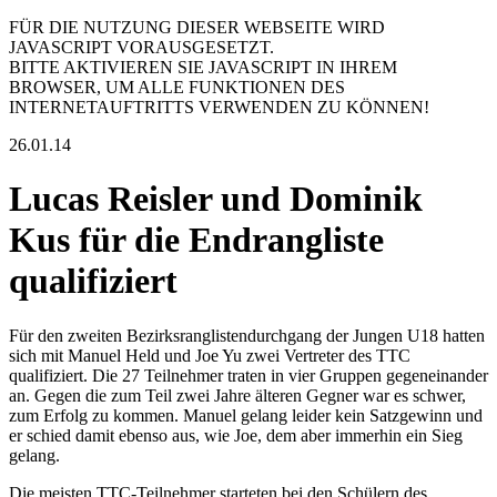
FÜR DIE NUTZUNG DIESER WEBSEITE WIRD
JAVASCRIPT VORAUSGESETZT.
BITTE AKTIVIEREN SIE JAVASCRIPT IN IHREM
BROWSER, UM ALLE FUNKTIONEN DES
INTERNETAUFTRITTS VERWENDEN ZU KÖNNEN!
26.01.14
Lucas Reisler und Dominik
Kus für die Endrangliste
qualifiziert
Für den zweiten Bezirksranglistendurchgang der Jungen U18 hatten
sich mit Manuel Held und Joe Yu zwei Vertreter des TTC
qualifiziert. Die 27 Teilnehmer traten in vier Gruppen gegeneinander
an. Gegen die zum Teil zwei Jahre älteren Gegner war es schwer,
zum Erfolg zu kommen. Manuel gelang leider kein Satzgewinn und
er schied damit ebenso aus, wie Joe, dem aber immerhin ein Sieg
gelang.
Die meisten TTC-Teilnehmer starteten bei den Schülern des