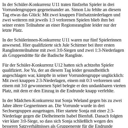
In der Schüler-Konkurrenz U11 traten fünfzehn Spieler in drei
Vorrundengruppen gegeneinander an. Simon Liu fehlte an diesem
Tag etwas das Glück: Mit zwei knappen Fünfsatzniederlagen und
zwei weiteren mit jeweils 1:3 verlorenen Spielen blieb ihm bei
seiner ersten Teilnahme an einer Regionsrangliste leider nur der
letzte Platz.
In der Schülerinnen-Konkurrenz U11 waren nur fünf Spielerinnen
anwesend. Hier qualifizierte sich Jule Schirmer bei ihrer ersten
Ranglistenteilnahme mit zwei 3:0-Siegen und zwei 1:3-Niederlagen
als Gruppendritte für die Badische Rangliste.
Für der Schüler-Konkurrenz U12 hatten sich achtzehn Spieler
qualifiziert. Joe Yu, der an diesem Tag leider gesundheitlich
angeschlagen war, kämpfte in seiner Vorrundengruppe unglücklich:
Mit zwei knappen 2:3-Niederlagen, einem mit 0:3 verlorenen und
einem mit 3:0 gewonnenen Spiel belegte er den undankbaren vierten
Platz, mit dem er den Einzug in die Endrunde knapp verfehlte.
In der Mädchen-Konkurrenz trat Sonja Wieland gegen bis zu zwei
Jahre ältere Gegnerinnen an. Die Vorrunde wurde in drei
Sechsergruppen ausgetragen. Hier startete Sonja mit einer 2:3-
Niederlage gegen die Dielheimerin Isabel Bienfuß. Danach folgten
vier klare 3:0-Siege, so dass sich Sonja schließlich wegen des
besseren Satzverhältnisses als Gruppenerste für die Endrunde